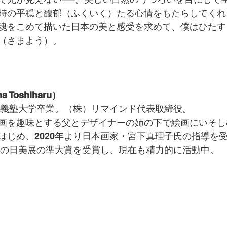
時の平穏と馥郁（ふくいく）たる心情をもたらしてくれ
魂をこめて描いた日本の美と感受を求めて、僕はひたす
（さまよう）。
 Toshiharu）
慶応義塾大学卒業。（株）リマインド代表取締役。
画を趣味とする父とデザイナーの姉の下で絵画にいそしむ
はじめ、2020年より日本画家・宮下真理子氏の指導を
公募の日美展の準大賞を受賞し、現在も精力的に活動中。