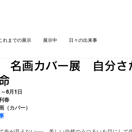
ルチャーの杜
百年生活の扉
オーシャンム
これまでの展示
展示中
日々の出来事
 名画カバー展 自分さ
命
日～6月1日
利春
画（カバー）
事
て先が見えない──。美しい自然のうつろいを目にして