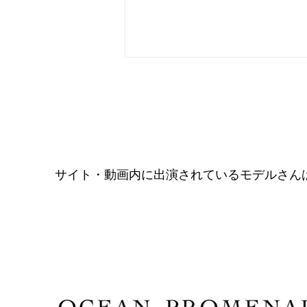
サイト・動画内に出演されているモデルさん
「創る」は楽しい展 稲生兄
弟 一平・二平の165歳記念