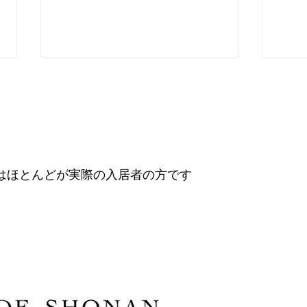
はほとんどが実際の入居者の方です
高田大雅 美味しいアート展
内田
を待
第8