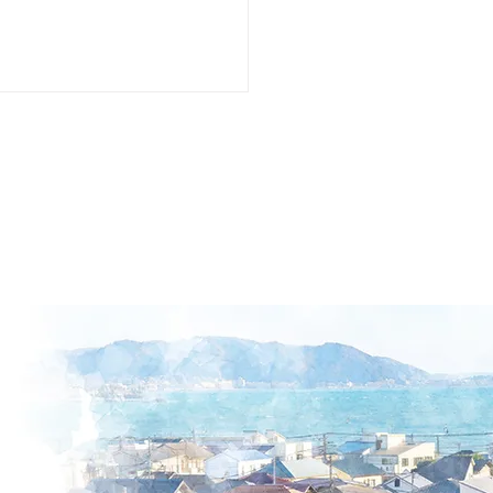
正泰 はり絵展覧会 春
つ 冴え返る（シリーズ
弾）