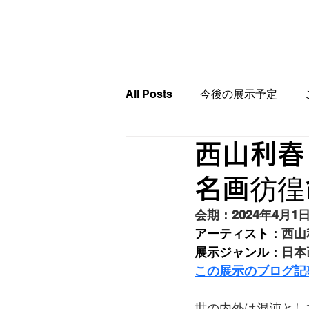
HOME
施設のご案内
カ
All Posts
今後の展示予定
西山利春
名画彷徨
会期：2024年4月1
アーティスト：
西山
展示ジャンル：
日本
この展示のブログ記
世の内外は混沌とし