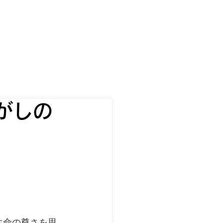
ービー
会社概要
もっと見る
がしの
生命の尊さを思