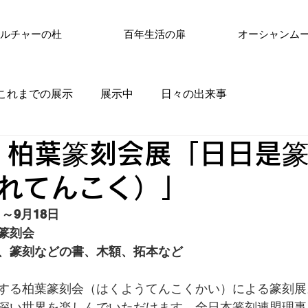
ルチャーの杜
百年生活の扉
オーシャンム
これまでの展示
展示中
日々の出来事
 柏葉篆刻会展「日日是
れてんこく）」
日～9月18日
篆刻会
、篆刻などの書、木額、拓本など
する柏葉篆刻会（はくようてんこくかい）による篆刻展
深い世界を楽しんでいただけます。全日本篆刻連盟理事