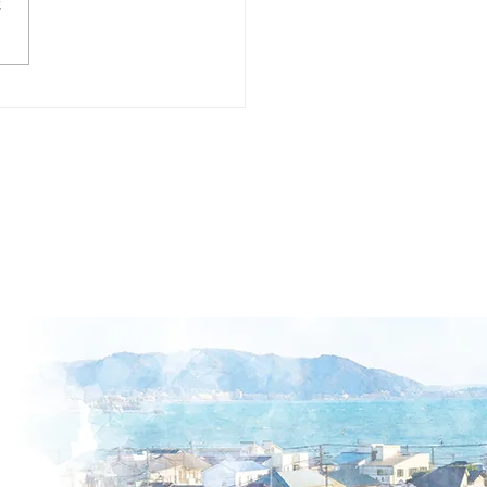
さ
正泰 はり絵展覧会 春
つ 冴え返る（シリーズ
弾）