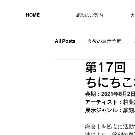
HOME
施設のご案内
カ
All Posts
今後の展示予定
第17回
ちにちこ
会期：2021年8月2
アーティスト：
柏葉
展示ジャンル：
篆刻
鎌倉市を拠点に活動
法により、篆刻の奥