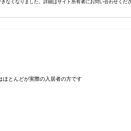
できなくなりました。詳細はサイト所有者にお問い合わせくだ
高田大雅 美味しいアート展
内田
を待
第8
はほとんどが実際の入居者の方です