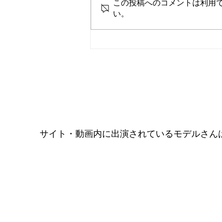
この投稿へのコメントは利用
い。
「創る」は楽しい展 稲生兄
弟 一平・二平の165歳記念
サイト・動画内に出演されているモデルさん