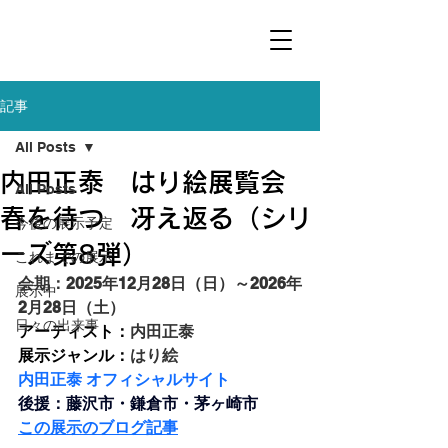
記事
All Posts
内田正泰 はり絵展覧会
All Posts
春を待つ 冴え返る（シリ
今後の展示予定
ーズ第8弾）
これまでの展示
会期：2025年12月28日（日）～2026年
展示中
2月28日（土）
日々の出来事
アーティスト：
内田正泰
展示ジャンル：
はり絵
内田正泰 オフィシャルサイト
後援：藤沢市・鎌倉市・茅ヶ崎市
この展示のブログ記事