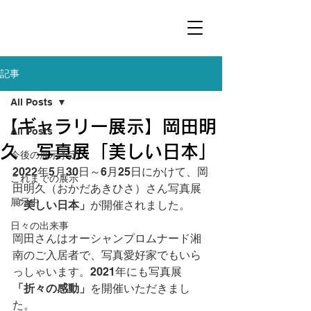
記事
All Posts
【ギャラリー展示】岡田明
All Posts
久 写真展「美しい日本」
今後の展示予定
2022年5月30日～6月25日にかけて、岡
これまでの展示
田明久（おかだあきひさ）さん写真展
展示中
「美しい日本」
が開催されました。
日々の出来事
岡田さんはオーシャンプロムナード湘
南のご入居者で、写真愛好家でもいら
っしゃいます。2021年にも写真展
「折々の感動」
を開催いただきまし
た。