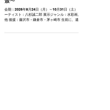
水彩画でたどる湘南の風
景～
会期：2026年8月24日（月）～10月31日（土） ア
ーティスト：八杉誠二郎 展示ジャンル：水彩画、
他 後援：藤沢市・鎌倉市・茅ヶ崎市 生前に、遺作
を展示する。 鵠沼海岸在住の水彩画家・八杉誠二
郎氏による生前遺作展。生前葬があるように、そ
の創作物とともに存命中の本人から周囲への感謝
を伝えるものです。八杉さんは感謝の気持ちを伝
えたいと、10年前に生前遺作展を思い付き開催さ
れました。それは膨大な作品の行き場探しの旅で
もあったことでしょう。 それから10年経ち、現在
も元気に創作を続けておられる八杉さん。ますま
す増えた作品とともに改めて感謝を込め、お住ま
いの鵠沼の地で第2回目の生前遺作展として開催す
ることとなりました。 優しく繊細なタッチで描か
れる鵠沼海岸をはじめとした湘南ならではの風景
画に加え、時事漫画や随筆などをまとめたファイ
ルを小さな図書コーナーのように設置するなど盛
りだくさんの展示内容。ぜひ展示とともに“一人の